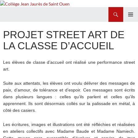
Recherche
Collège Jean Jaurès de Saint Ouen
ALLER
MENU
AU
PRINCI
PROJET STREET ART DE
CONTENU
LA CLASSE D’ACCUEIL
Les élèves de classe d’accueil ont réalisé une performance street
art.
Suite aux attentats, les élèves ont voulu délivrer des messages de
paix, d’amour, de tolérance et d’espoir. Ces messages sont écrits
dans plusieurs langues : celles qu’ils parlent et celles qu’ils
apprennent. Ils sont désormais collés sur la palissade en métal, à
côté des casiers.
Les écritures, images et illustrations ont été réfléchies et réalisées
en ateliers collectifs avec Madame Baude et Madame Namiech.
Cette œuvre sera susceptible d’évoluer et servira de mur