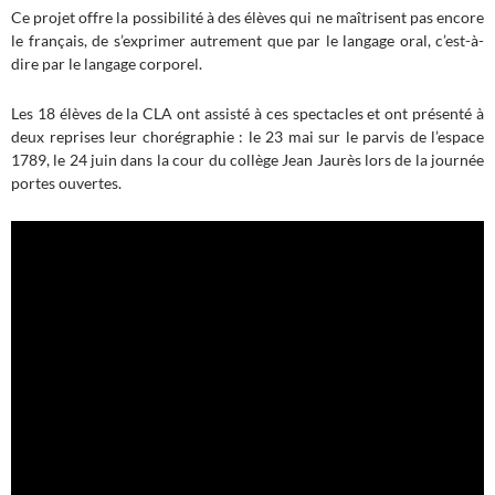
Ce projet offre la possibilité à des élèves qui ne maîtrisent pas encore
le français, de s’exprimer autrement que par le langage oral, c’est-à-
dire par le langage corporel.
Les 18 élèves de la CLA ont assisté à ces spectacles et ont présenté à
deux reprises leur chorégraphie : le 23 mai sur le parvis de l’espace
1789, le 24 juin dans la cour du collège Jean Jaurès lors de la journée
portes ouvertes.