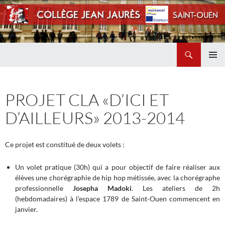
Recherche
Collège Jean Jaurès de Saint Ouen
ALLER
MENU
AU
PRINCI
CONTENU
PROJET CLA «D’ICI ET
D’AILLEURS» 2013-2014
Ce projet est constitué de deux volets :
Un volet pratique (30h) qui a pour objectif de faire réaliser aux
élèves une chorégraphie de hip hop métissée, avec la chorégraphe
professionnelle
Josepha
Madoki
. Les ateliers de 2h
(hebdomadaires) à l’espace 1789 de Saint-Ouen commencent en
janvier.