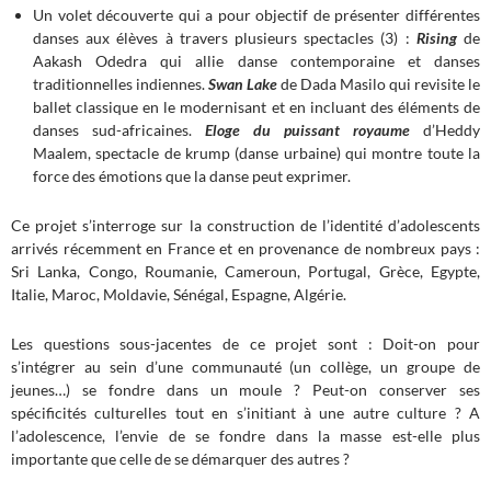
Un volet découverte qui a pour objectif de présenter différentes
danses aux élèves à travers plusieurs spectacles (3) :
Rising
de
Aakash Odedra qui allie danse contemporaine et danses
traditionnelles indiennes.
Swan
Lake
de Dada Masilo qui revisite le
ballet classique en le modernisant et en incluant des éléments de
danses sud-africaines.
Eloge du puissant royaume
d’Heddy
Maalem, spectacle de krump (danse urbaine) qui montre toute la
force des émotions que la danse peut exprimer.
Ce projet s’interroge sur la construction de l’identité d’adolescents
arrivés récemment en France et en provenance de nombreux pays :
Sri Lanka, Congo, Roumanie, Cameroun, Portugal, Grèce, Egypte,
Italie, Maroc, Moldavie, Sénégal, Espagne, Algérie.
Les questions sous-jacentes de ce projet sont : Doit-on pour
s’intégrer au sein d’une communauté (un collège, un groupe de
jeunes…) se fondre dans un moule ? Peut-on conserver ses
spécificités culturelles tout en s’initiant à une autre culture ? A
l’adolescence, l’envie de se fondre dans la masse est-elle plus
importante que celle de se démarquer des autres ?