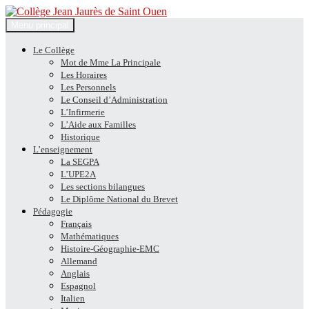
Recherche
Aller
Menu principal
au
Collège Jean Jaurès de Saint
contenu
Le Collège
Mot de Mme La Principale
Ouen
Les Horaires
Les Personnels
Le Conseil d’Administration
L’Infirmerie
L’Aide aux Familles
Historique
L’enseignement
La SEGPA
L’UPE2A
Les sections bilangues
Le Diplôme National du Brevet
Pédagogie
Français
Mathématiques
Histoire-Géographie-EMC
Allemand
Anglais
Espagnol
Italien