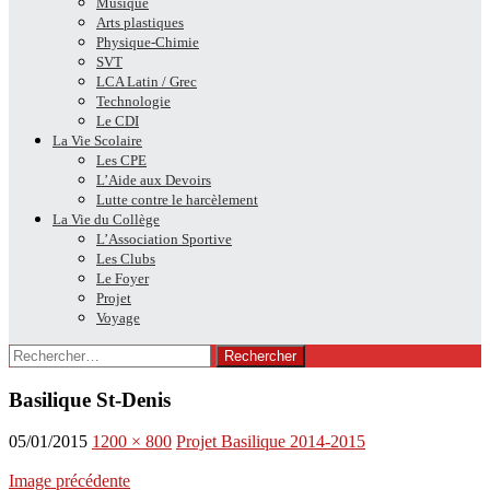
Musique
Arts plastiques
Physique-Chimie
SVT
LCA Latin / Grec
Technologie
Le CDI
La Vie Scolaire
Les CPE
L’Aide aux Devoirs
Lutte contre le harcèlement
La Vie du Collège
L’Association Sportive
Les Clubs
Le Foyer
Projet
Voyage
Rechercher :
Basilique St-Denis
05/01/2015
1200 × 800
Projet Basilique 2014-2015
Image précédente