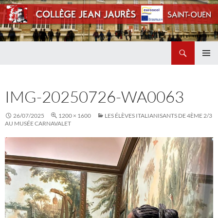
Recherche
Collège Jean Jaurès de Saint Ouen
ALLER
MENU
AU
PRINCI
CONTENU
IMG-20250726-WA0063
26/07/2025
1200 × 1600
LES ÉLÈVES ITALIANISANTS DE 4ÈME 2/3
AU MUSÉE CARNAVALET