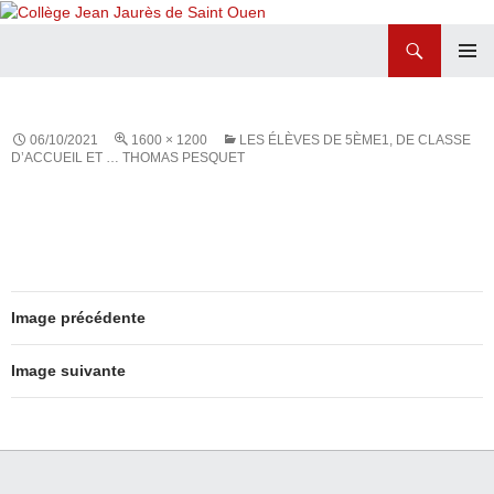
Recherche
Collège Jean Jaurès de Saint Ouen
ALLER
MENU
AU
PRINCI
CONTENU
06/10/2021
1600 × 1200
LES ÉLÈVES DE 5ÈME1, DE CLASSE
D’ACCUEIL ET … THOMAS PESQUET
Image précédente
Image suivante