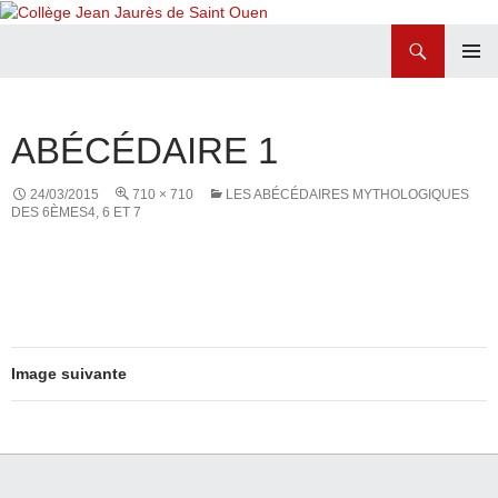
Recherche
Collège Jean Jaurès de Saint Ouen
ALLER
MENU
AU
PRINCI
CONTENU
ABÉCÉDAIRE 1
24/03/2015
710 × 710
LES ABÉCÉDAIRES MYTHOLOGIQUES
DES 6ÈMES4, 6 ET 7
Image suivante