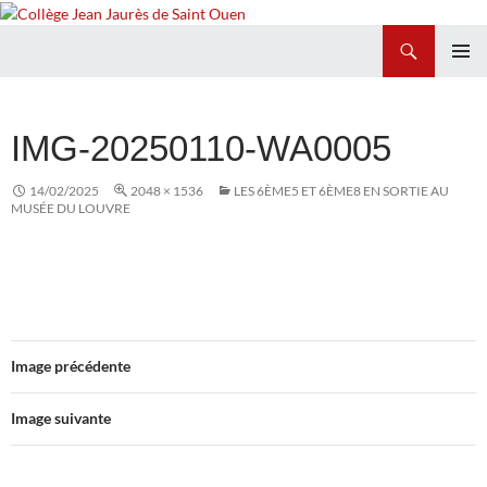
Recherche
Collège Jean Jaurès de Saint Ouen
ALLER
MENU
AU
PRINCI
CONTENU
IMG-20250110-WA0005
14/02/2025
2048 × 1536
LES 6ÈME5 ET 6ÈME8 EN SORTIE AU
MUSÉE DU LOUVRE
Image précédente
Image suivante