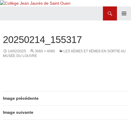
Recherche
Collège Jean Jaurès de Saint Ouen
ALLER
MENU
AU
PRINCI
CONTENU
20250214_155317
14/02/2025
3060 × 4080
LES 6ÈME5 ET 6ÈME8 EN SORTIE AU
MUSÉE DU LOUVRE
Image précédente
Image suivante