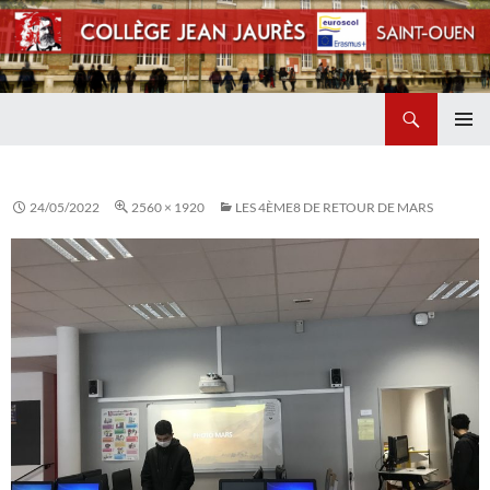
Recherche
Collège Jean Jaurès de Saint Ouen
ALLER
MENU
AU
PRINCI
CONTENU
24/05/2022
2560 × 1920
LES 4ÈME8 DE RETOUR DE MARS