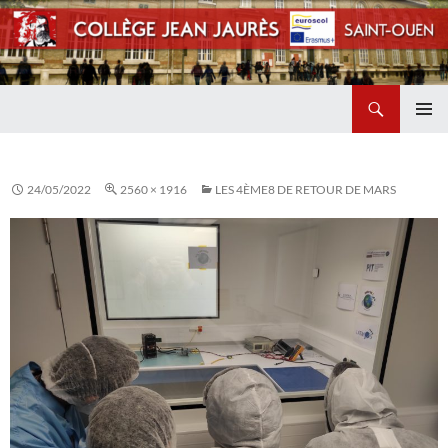
Recherche
Collège Jean Jaurès de Saint Ouen
ALLER
MENU
AU
PRINCI
CONTENU
24/05/2022
2560 × 1916
LES 4ÈME8 DE RETOUR DE MARS