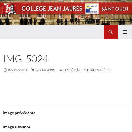
Recherche
Collège Jean Jaurès de Saint Ouen
ALLER
MENU
AU
PRINCI
CONTENU
IMG_5024
07/12/2023
3024 × 4032
LES 3È7 À CENTRALESUPÉLEC
Image précédente
Image suivante