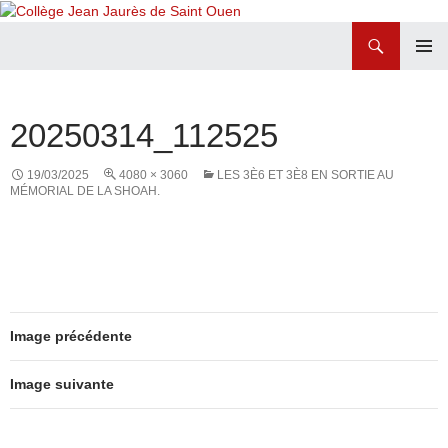
Recherche
Collège Jean Jaurès de Saint Ouen
ALLER
MENU
AU
PRINCI
CONTENU
20250314_112525
19/03/2025
4080 × 3060
LES 3È6 ET 3È8 EN SORTIE AU
MÉMORIAL DE LA SHOAH.
Image précédente
Image suivante