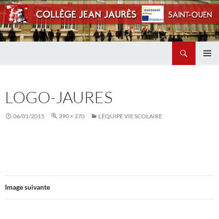
Recherche
Collège Jean Jaurès de Saint Ouen
ALLER
MENU
AU
PRINCI
CONTENU
LOGO-JAURES
06/01/2015
390 × 370
L’ÉQUIPE VIE SCOLAIRE
Image suivante