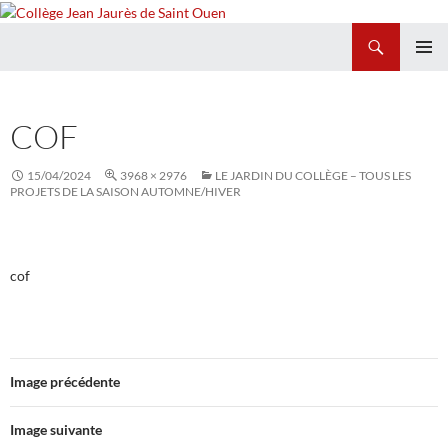
Recherche
Collège Jean Jaurès de Saint Ouen
ALLER
MENU
AU
PRINCI
CONTENU
COF
15/04/2024
3968 × 2976
LE JARDIN DU COLLÈGE – TOUS LES
PROJETS DE LA SAISON AUTOMNE/HIVER
cof
Image précédente
Image suivante