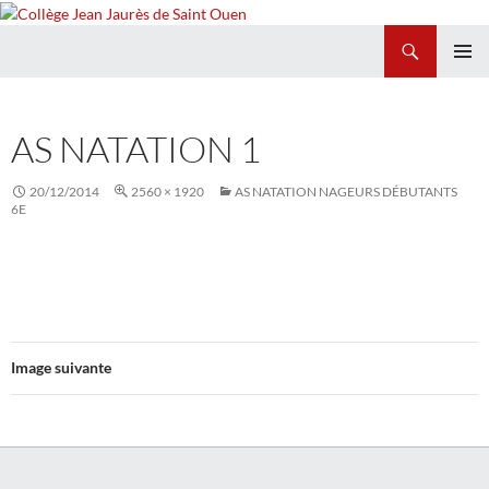
Recherche
Collège Jean Jaurès de Saint Ouen
ALLER
MENU
AU
PRINCI
CONTENU
AS NATATION 1
20/12/2014
2560 × 1920
AS NATATION NAGEURS DÉBUTANTS
6E
Image suivante