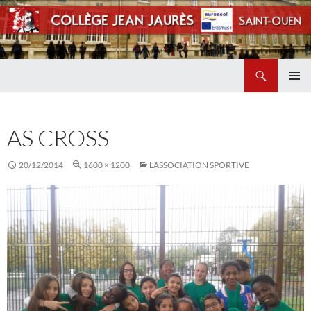
Recherche
Collège Jean Jaurès de Saint Ouen
ALLER
MENU
AU
PRINCI
CONTENU
AS CROSS
20/12/2014
1600 × 1200
L’ASSOCIATION SPORTIVE