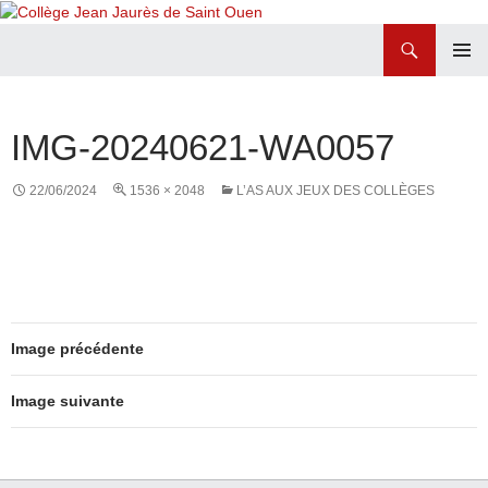
Recherche
Collège Jean Jaurès de Saint Ouen
ALLER
MENU
AU
PRINCI
CONTENU
IMG-20240621-WA0057
22/06/2024
1536 × 2048
L’AS AUX JEUX DES COLLÈGES
Image précédente
Image suivante