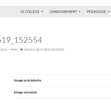
ALLER AU CONTENU
LE COLLÈGE
L’ENSEIGNEMENT
PÉDAGOGIE
619_152554
4624 × 3468
L’AS AUX JEUX DES COLLÈGES
Image précédente
Image suivante