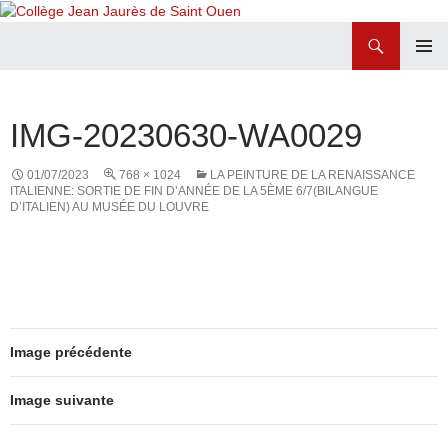
Recherche
Collège Jean Jaurès de Saint Ouen
ALLER
MENU
AU
PRINCI
CONTENU
IMG-20230630-WA0029
01/07/2023
768 × 1024
LA PEINTURE DE LA RENAISSANCE
ITALIENNE: SORTIE DE FIN D’ANNÉE DE LA 5ÈME 6/7(BILANGUE
D’ITALIEN) AU MUSÉE DU LOUVRE
Image précédente
Image suivante