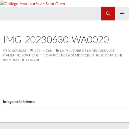
Recherche
Collège Jean Jaurès de Saint Ouen
ALLER
MENU
AU
PRINCI
CONTENU
IMG-20230630-WA0020
01/07/2023
1024 × 768
LA PEINTURE DE LA RENAISSANCE
ITALIENNE: SORTIE DE FIN D’ANNÉE DE LA 5ÈME 6/7(BILANGUE D’ITALIEN)
AU MUSÉE DU LOUVRE
Image précédente