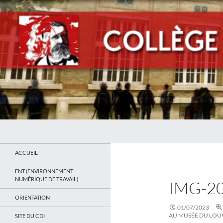
Recherche
Collège Jean Jaurès de Saint Ouen
Le site du collège
ACCUEIL
ENT (ENVIRONNEMENT
NUMÉRIQUE DE TRAVAIL)
IMG-2
ORIENTATION
01/07/2023
AU MUSÉE DU LOU
SITE DU CDI