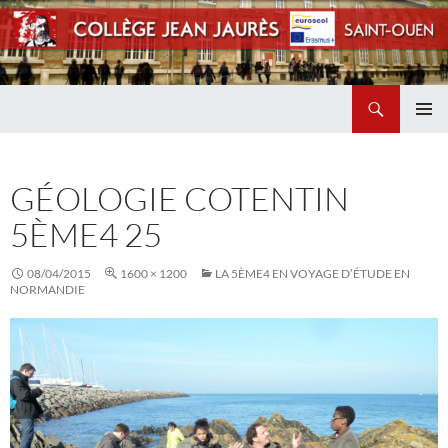
Recherche
Collège Jean Jaurès de Saint Ouen
ALLER
MENU
AU
PRINCI
CONTENU
GÉOLOGIE COTENTIN
5ÈME4 25
08/04/2015
1600 × 1200
LA 5ÈME4 EN VOYAGE D’ÉTUDE EN
NORMANDIE