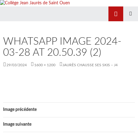
Recherche
Collège Jean Jaurès de Saint Ouen
ALLER
MENU
AU
PRINCIP
CONTENU
WHATSAPP IMAGE 2024-
03-28 AT 20.50.39 (2)
29/03/2024
1600 × 1200
JAURÈS CHAUSSE SES SKIS – J4
Image précédente
Image suivante