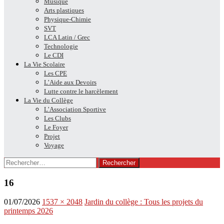
Musique
Arts plastiques
Physique-Chimie
SVT
LCA Latin / Grec
Technologie
Le CDI
La Vie Scolaire
Les CPE
L’Aide aux Devoirs
Lutte contre le harcèlement
La Vie du Collège
L’Association Sportive
Les Clubs
Le Foyer
Projet
Voyage
Rechercher :
16
01/07/2026
1537 × 2048
Jardin du collège : Tous les projets du
printemps 2026