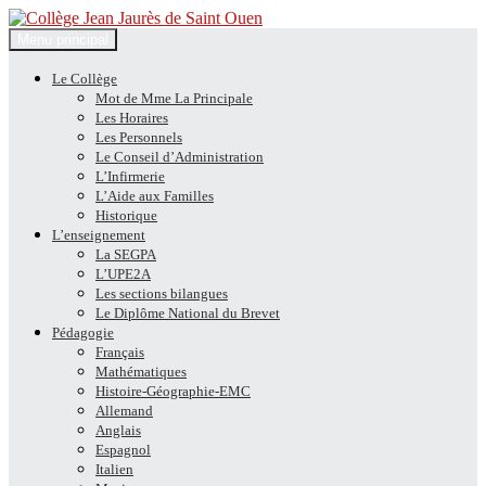
Recherche
Aller
Menu principal
au
Collège Jean Jaurès de Saint
contenu
Le Collège
Mot de Mme La Principale
Ouen
Les Horaires
Les Personnels
Le Conseil d’Administration
L’Infirmerie
L’Aide aux Familles
Historique
L’enseignement
La SEGPA
L’UPE2A
Les sections bilangues
Le Diplôme National du Brevet
Pédagogie
Français
Mathématiques
Histoire-Géographie-EMC
Allemand
Anglais
Espagnol
Italien