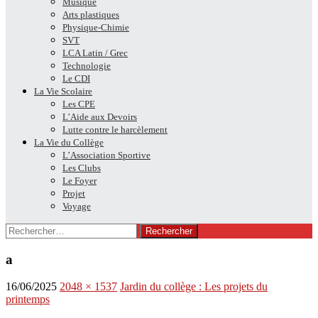
Musique
Arts plastiques
Physique-Chimie
SVT
LCA Latin / Grec
Technologie
Le CDI
La Vie Scolaire
Les CPE
L’Aide aux Devoirs
Lutte contre le harcèlement
La Vie du Collège
L’Association Sportive
Les Clubs
Le Foyer
Projet
Voyage
Rechercher :
a
16/06/2025
2048 × 1537
Jardin du collège : Les projets du
printemps