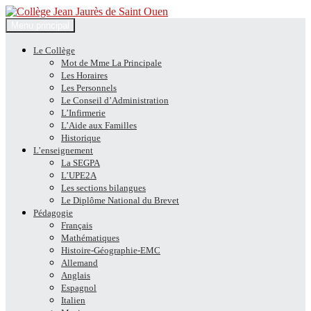
Recherche
Aller
Menu principal
au
Collège Jean Jaurès de Saint
contenu
Le Collège
Mot de Mme La Principale
Ouen
Les Horaires
Les Personnels
Le Conseil d’Administration
L’Infirmerie
L’Aide aux Familles
Historique
L’enseignement
La SEGPA
L’UPE2A
Les sections bilangues
Le Diplôme National du Brevet
Pédagogie
Français
Mathématiques
Histoire-Géographie-EMC
Allemand
Anglais
Espagnol
Italien