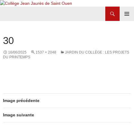
Recherche
Collège Jean Jaurès de Saint Ouen
ALLER
MENU
AU
PRINCI
CONTENU
30
16/06/2025
1537 × 2048
JARDIN DU COLLÈGE : LES PROJETS
DU PRINTEMPS
Image précédente
Image suivante