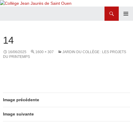
Recherche
Collège Jean Jaurès de Saint Ouen
ALLER
MENU
AU
PRINCI
CONTENU
14
16/06/2025
1600 × 307
JARDIN DU COLLÈGE : LES PROJETS
DU PRINTEMPS
Image précédente
Image suivante