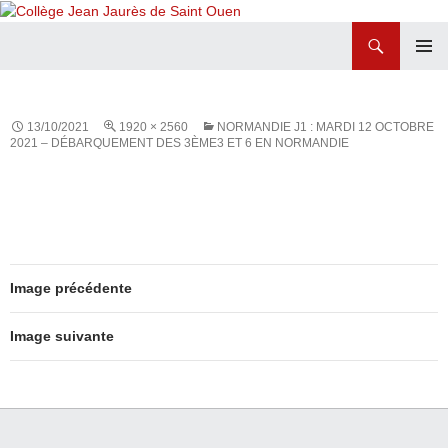
Recherche
Collège Jean Jaurès de Saint Ouen
ALLER
MENU
AU
PRINCI
CONTENU
13/10/2021
1920 × 2560
NORMANDIE J1 : MARDI 12 OCTOBRE
2021 – DÉBARQUEMENT DES 3ÈME3 ET 6 EN NORMANDIE
Image précédente
Image suivante