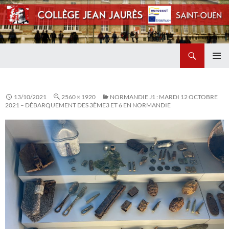
Recherche
Collège Jean Jaurès de Saint Ouen
ALLER
MENU
AU
PRINCI
CONTENU
13/10/2021
2560 × 1920
NORMANDIE J1 : MARDI 12 OCTOBRE
2021 – DÉBARQUEMENT DES 3ÈME3 ET 6 EN NORMANDIE