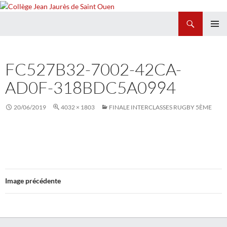
Recherche
Collège Jean Jaurès de Saint Ouen
ALLER
MENU
AU
PRINCI
CONTENU
FC527B32-7002-42CA-
AD0F-318BDC5A0994
20/06/2019
4032 × 1803
FINALE INTERCLASSES RUGBY 5ÈME
Image précédente