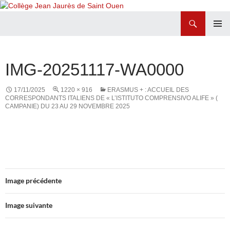
Recherche
Collège Jean Jaurès de Saint Ouen
ALLER
MENU
AU
PRINCI
CONTENU
IMG-20251117-WA0000
17/11/2025
1220 × 916
ERASMUS + : ACCUEIL DES
CORRESPONDANTS ITALIENS DE « L’ISTITUTO COMPRENSIVO ALIFE » (
CAMPANIE) DU 23 AU 29 NOVEMBRE 2025
Image précédente
Image suivante