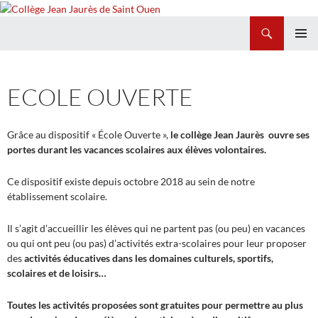
Recherche
Collège Jean Jaurès de Saint Ouen
ALLER
MENU
AU
PRINCI
CONTENU
ECOLE OUVERTE
Grâce au dispositif « École Ouverte »,
le collège Jean Jaurès ouvre ses
portes durant les vacances scolaires aux élèves volontaires.
Ce dispositif existe depuis octobre 2018 au sein de notre
établissement scolaire.
Il s’agit d’accueillir les élèves qui ne partent pas (ou peu) en vacances
ou qui ont peu (ou pas) d’activités extra-scolaires pour leur proposer
des
activités éducatives dans les domaines culturels, sportifs,
scolaires et de loisirs…
Toutes les activités proposées sont gratuites pour permettre au plus