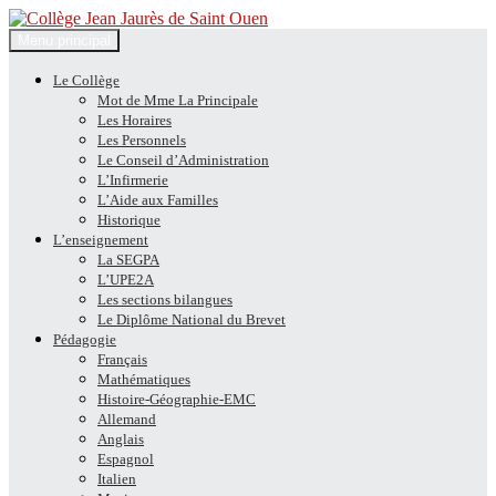
Recherche
Aller
Menu principal
au
Collège Jean Jaurès de Saint
contenu
Le Collège
Mot de Mme La Principale
Ouen
Les Horaires
Les Personnels
Le Conseil d’Administration
L’Infirmerie
L’Aide aux Familles
Historique
L’enseignement
La SEGPA
L’UPE2A
Les sections bilangues
Le Diplôme National du Brevet
Pédagogie
Français
Mathématiques
Histoire-Géographie-EMC
Allemand
Anglais
Espagnol
Italien