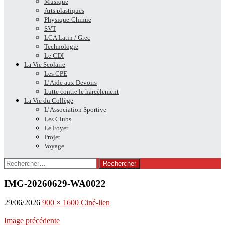
Musique
Arts plastiques
Physique-Chimie
SVT
LCA Latin / Grec
Technologie
Le CDI
La Vie Scolaire
Les CPE
L’Aide aux Devoirs
Lutte contre le harcèlement
La Vie du Collège
L’Association Sportive
Les Clubs
Le Foyer
Projet
Voyage
Rechercher :
IMG-20260629-WA0022
29/06/2026
900 × 1600
Ciné-lien
Image précédente