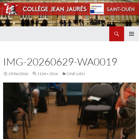
Recherche
Collège Jean Jaurès de Saint Ouen
ALLER
MENU
AU
PRINCI
CONTENU
IMG-20260629-WA0019
29/06/2026
1134 × 2016
CINÉ-LIEN