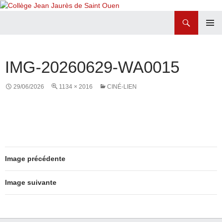
Recherche
Collège Jean Jaurès de Saint Ouen
ALLER
MENU
AU
PRINCI
CONTENU
IMG-20260629-WA0015
29/06/2026
1134 × 2016
CINÉ-LIEN
Image précédente
Image suivante