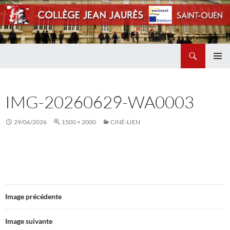
Recherche
Collège Jean Jaurès de Saint Ouen
ALLER
MENU
AU
PRINCI
CONTENU
IMG-20260629-WA0003
29/06/2026
1500 × 2000
CINÉ-LIEN
Image précédente
Image suivante