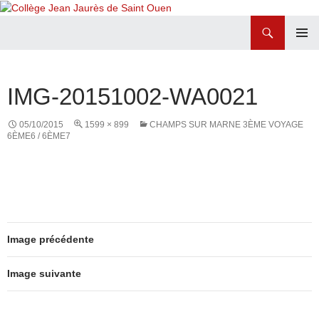
Recherche
Collège Jean Jaurès de Saint Ouen
ALLER
MENU
AU
PRINCI
CONTENU
IMG-20151002-WA0021
05/10/2015
1599 × 899
CHAMPS SUR MARNE 3ÈME VOYAGE
6ÈME6 / 6ÈME7
Image précédente
Image suivante