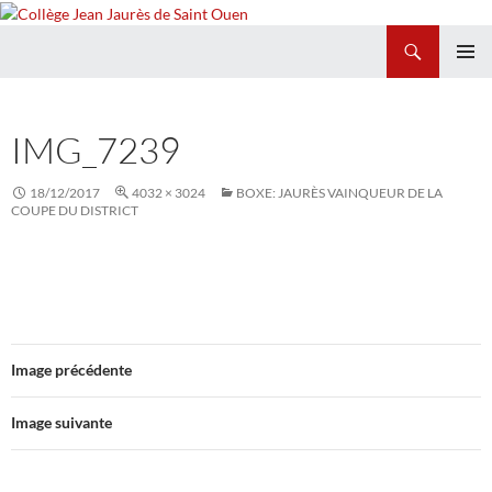
Recherche
Collège Jean Jaurès de Saint Ouen
ALLER
MENU
AU
PRINCI
CONTENU
IMG_7239
18/12/2017
4032 × 3024
BOXE: JAURÈS VAINQUEUR DE LA
COUPE DU DISTRICT
Image précédente
Image suivante