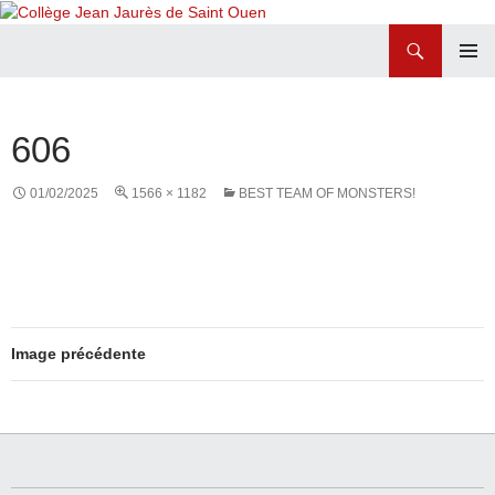
Recherche
Collège Jean Jaurès de Saint Ouen
ALLER
MENU
AU
PRINCI
CONTENU
606
01/02/2025
1566 × 1182
BEST TEAM OF MONSTERS!
Image précédente