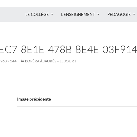
ALLER AU CONTENU
LE COLLÈGE
L’ENSEIGNEMENT
PÉDAGOGIE
EC7-8E1E-478B-8E4E-03F91
960 × 544
L’OPÉRA À JAURÈS – LE JOUR J
Image précédente